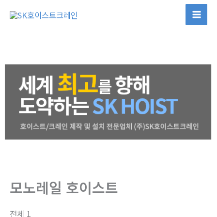
콘
텐
Mai
츠
Men
로
건
너
뛰
기
모노레일 호이스트
전체 1