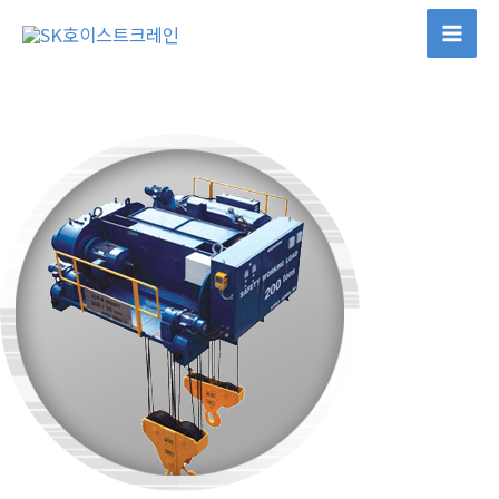
콘
텐
Mai
츠
Men
로
건
너
뛰
기