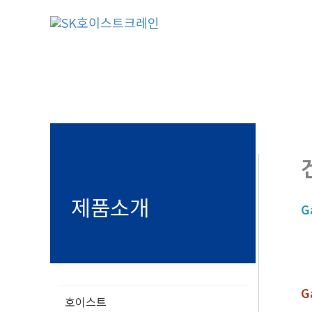
콘
텐
츠
로
건
너
뛰
기
제품소개
G
G
호이스트